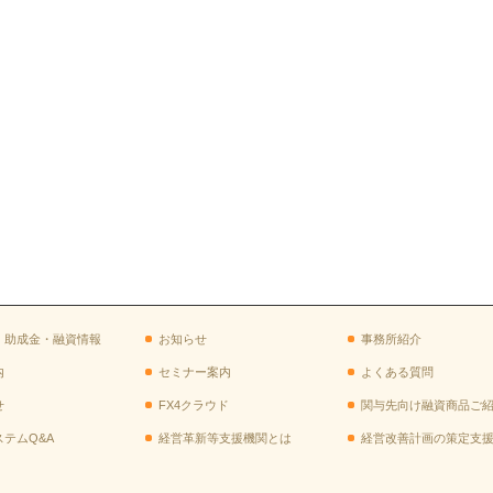
・助成金・融資情報
お知らせ
事務所紹介
内
セミナー案内
よくある質問
せ
FX4クラウド
関与先向け融資商品ご
ステムQ&A
経営革新等支援機関とは
経営改善計画の策定支