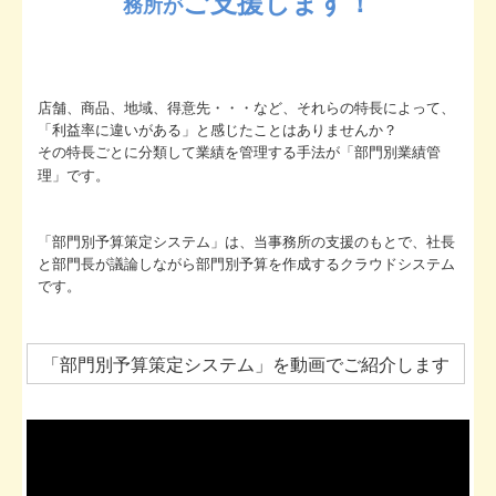
ご支援します！
務所が
リンク集
お問合せ
店舗、商品、地域、得意先・・・など、それらの特長によって、
FX4クラウド
「利益率に違いがある」と感じたことはありませんか？
その特長ごとに分類して業績を管理する手法が「部門別業績管
関与先向け融資商品ご紹介
理」です。
経営者お役立ち情報
「部門別予算策定システム」は、当事務所の支援のもとで、社長
社長メニューASP版
と部門長が議論しながら部門別予算を作成するクラウドシステム
です。
TKCシステムQ&A
経営革新等支援機関とは
「部門別予算策定システム」を動画でご紹介します
経営改善計画の策定支援
経営改善オンデマンド講座
創業をお考えの方へ