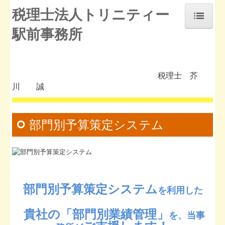
税理士法人トリニティー
駅前事務所
ホーム
補助金・助成金・融資情報
税理士 芥
お知らせ
川 誠
事務所紹介
経営理念
部門別予算策定システム
交通案内
業務案内
セミナー案内
部門別予算策定システム
を利用した
よくある質問
貴社
の
「部門別業績管理」
を、
当事
料金について