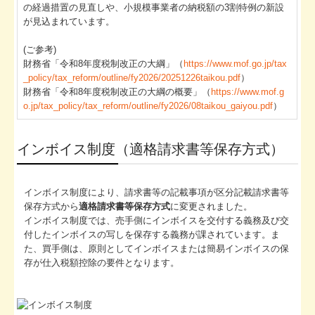
の経過措置の見直しや、小規模事業者の納税額の3割特例の新設
リンク集
が見込まれています。
お問合せ
(ご参考)
財務省「令和8年度税制改正の大綱」（
https://www.mof.go.jp/tax
FX4クラウド
_policy/tax_reform/outline/fy2026/20251226taikou.pdf
）
財務省「令和8年度税制改正の大綱の概要」（
https://www.mof.g
関与先向け融資商品ご紹介
o.jp/tax_policy/tax_reform/outline/fy2026/08taikou_gaiyou.pdf
）
経営者お役立ち情報
インボイス制度（適格請求書等保存方式）
社長メニューASP版
TKCシステムQ&A
インボイス制度により、請求書等の記載事項が区分記載請求書等
保存方式から
適格請求書等保存方式
に変更されました。
経営革新等支援機関とは
インボイス制度では、売手側にインボイスを交付する義務及び交
付したインボイスの写しを保存する義務が課されています。ま
経営改善計画の策定支援
た、買手側は、原則としてインボイスまたは簡易インボイスの保
存が仕入税額控除の要件となります。
経営改善オンデマンド講座
創業をお考えの方へ