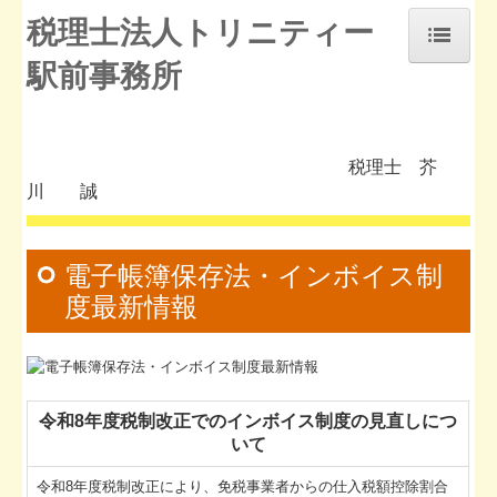
税理士法人トリニティー
駅前事務所
ホーム
補助金・助成金・融資情報
税理士 芥
お知らせ
川 誠
事務所紹介
経営理念
電子帳簿保存法・インボイス制
度最新情報
交通案内
業務案内
セミナー案内
令和8年度税制改正でのインボイス制度の見直しにつ
よくある質問
いて
料金について
令和8年度税制改正により、免税事業者からの仕入税額控除割合