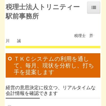
税理士法人トリニティー
駅前事務所
ホーム
補助金・助成金・融資情報
税理士 芥
お知らせ
川 誠
事務所紹介
経営理念
ＴＫＣシステムの利用を通し
て、毎月、現状を分析し、打ち
交通案内
手を提案します
業務案内
セミナー案内
経営の意思決定に役立つ、リアルタイムな
会計情報を確認できます
よくある質問
料金について