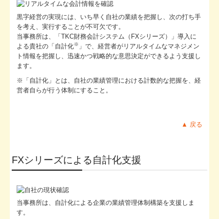
リンク集
黒字経営の実現には、いち早く自社の業績を把握し、次の打ち手
を考え、実行することが不可欠です。
お問合せ
当事務所は、「TKC財務会計システム（FXシリーズ）」導入に
※
よる貴社の「自計化
」で、経営者がリアルタイムなマネジメン
FX4クラウド
ト情報を把握し、迅速かつ戦略的な意思決定ができるよう支援し
ます。
関与先向け融資商品ご紹介
※「自計化」とは、自社の業績管理における計数的な把握を、経
営者自らが行う体制にすること。
経営者お役立ち情報
社長メニューASP版
▲ 戻る
TKCシステムQ&A
経営革新等支援機関とは
FXシリーズによる自計化支援
経営改善計画の策定支援
経営改善オンデマンド講座
当事務所は、自計化による企業の業績管理体制構築を支援しま
創業をお考えの方へ
す。