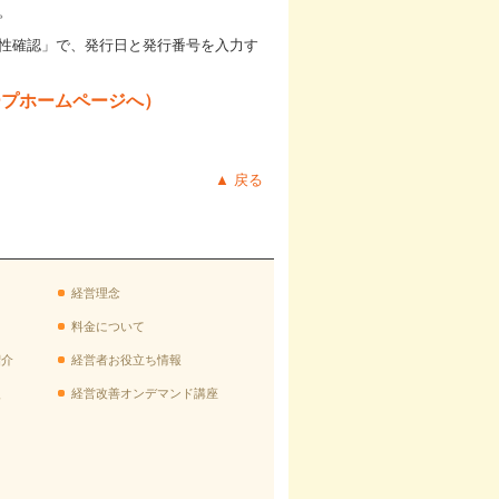
。
性確認」
で、発行日と発行番号を入力す
ープホームページへ）
▲ 戻る
経営理念
料金について
紹介
経営者お役立ち情報
援
経営改善オンデマンド講座