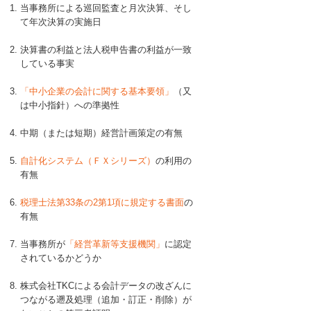
当事務所による巡回監査と月次決算、そし
て年次決算の実施日
決算書の利益と法人税申告書の利益が一致
している事実
「中小企業の会計に関する基本要領」
（又
は中小指針）への準拠性
中期（または短期）経営計画策定の有無
自計化システム（ＦＸシリーズ）
の利用の
有無
税理士法第33条の2第1項に規定する書面
の
有無
当事務所が
「経営革新等支援機関」
に認定
されているかどうか
株式会社TKCによる会計データの改ざんに
つながる遡及処理（追加・訂正・削除）が