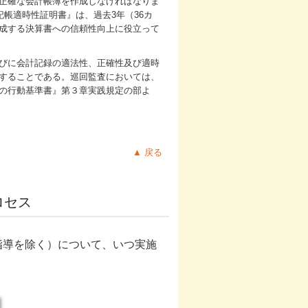
正確な会計帳簿を作成しなければなりま
記帳適時性証明書』は、過去3年（36カ
成する決算書への信頼性向上に役立って
びに会計記録の適法性、正確性及び適時
することである。巡回監査においては、
人の行動基準書』第３章実践規定の部よ
▲ 戻る
ロセス
指導を除く）について、いつ実施