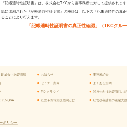
『記帳適時性証明書
』
は、株式会社TKCから当事務所に対して提供されます
紙に印刷された『記帳適時性証明書
』
の検証は、以下の「記帳適時性の
真正
ることにより行えます。
「記帳適時性証明書の真正性確認」（TKCグル
・助成金・融資情報
お知らせ
事務所紹介
内
セミナー案内
よくある質問
せ
FX4クラウド
関与先向け融資商品ご
ステムQ&A
経営革新等支援機関とは
経営改善計画の策定支
ーポリシー