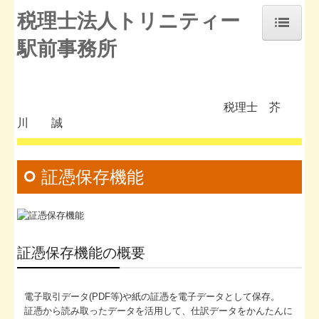
税理士法人トリニティー
駅前事務所
ホーム
補助金・助成金・融資情報
税理士 芥
お知らせ
川 誠
事務所紹介
経営理念
証憑保存機能
交通案内
業務案内
証憑保存機能の概要
セミナー案内
よくある質問
電子取引データ(PDF等)や紙の証憑を電子データとして保存。
証憑から読み取ったデータを活用して、仕訳データをかんたんに
料金について