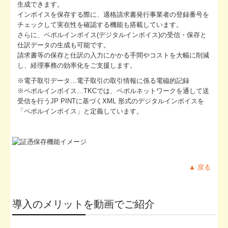
生成できます。
インボイスを保存する際に、適格請求書発行事業者の登録番号を
リンク集
チェックして実在性を確認する機能も搭載しています。
さらに、ペポルインボイス(デジタルインボイス)の受信・保存と
お問合せ
仕訳データの生成も可能です。
請求書等の保存と仕訳の入力にかかる手間やコストを大幅に削減
FX4クラウド
し、経理事務の効率化をご支援します。
関与先向け融資商品ご紹介
※電子取引データ…電子取引の取引情報に係る電磁的記録
※ペポルインボイス…TKCでは、ペポルネットワークを通して送
経営者お役立ち情報
受信を行うJP PINTに基づくXML 形式のデジタルインボイスを
「ペポルインボイス」と定義しています。
社長メニューASP版
TKCシステムQ&A
経営革新等支援機関とは
▲ 戻る
経営改善計画の策定支援
経営改善オンデマンド講座
導入のメリットを動画でご紹介
創業をお考えの方へ